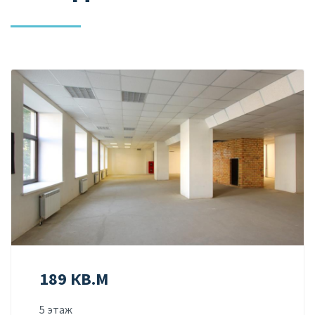
189 КВ.М
5 этаж