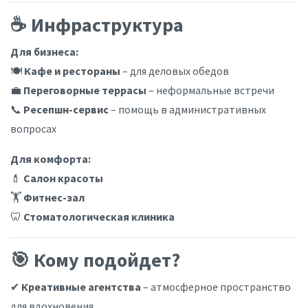
☕ Инфраструктура
Для бизнеса:
🍽️
Кафе и рестораны
– для деловых обедов
💼
Переговорные террасы
– неформальные встречи
📞
Ресепшн-сервис
– помощь в административных
вопросах
Для комфорта:
💄
Салон красоты
🏋️
Фитнес-зал
🦷
Стоматологическая клиника
🎯 Кому подойдет?
✔
Креативные агентства
– атмосферное пространство
для вдохновения