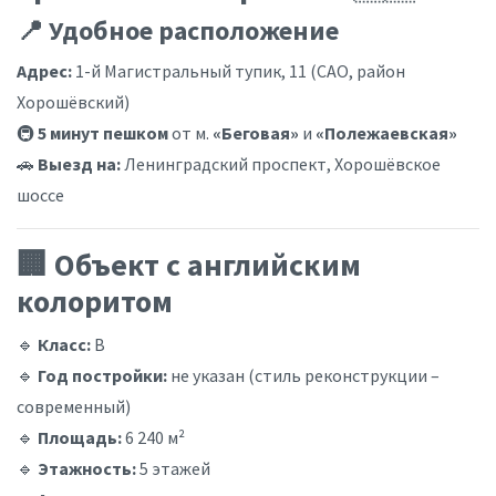
📍 Удобное расположение
Адрес:
1-й Магистральный тупик, 11 (САО, район
Хорошёвский)
🚇
5 минут пешком
от м.
«Беговая»
и
«Полежаевская»
🚗
Выезд на:
Ленинградский проспект, Хорошёвское
шоссе
🏢 Объект с английским
колоритом
🔹
Класс:
В
🔹
Год постройки:
не указан (стиль реконструкции –
современный)
🔹
Площадь:
6 240 м²
🔹
Этажность:
5 этажей